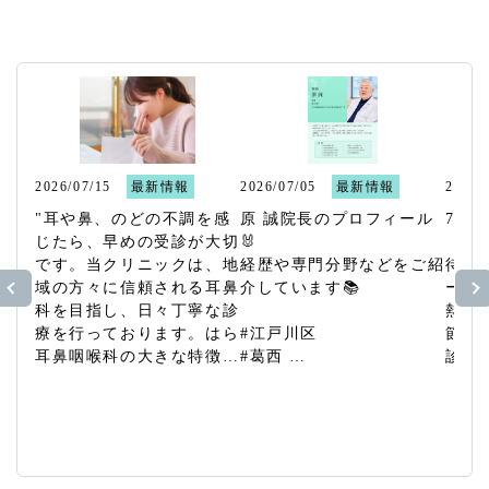
６月３日（水）夜間の院長による診察は代
診対応となります。
ご不便をおかけいたしますが、何卒ご理
解・ご協力のほどよろしくお願い申し上げ
ます。
2026/07/15
最新情報
2026/07/05
最新情報
2026/
"耳や鼻、のどの不調を感
原 誠院長のプロフィール
7月診
じたら、早めの受診が大切
🐰

2026.06.01
です。当クリニックは、地
経歴や専門分野などをご紹
待合
当院の診療体制等に関するご案内
域の方々に信頼される耳鼻
介しています📚

ーを設
科を目指し、日々丁寧な診
熱中
当クリニックでは、診療報酬に係る医療加
療を行っております。はら
#江戸川区 

節です
算について、厚生局へ適切に届出を行い、
耳鼻咽喉科の大きな特徴
#葛西 

診察
必要に応じ算定しております。
は、水曜日の21時まで行
#葛西臨海公園 

軽にご
っている夜間診療と、土
#耳鼻科 

何卒ご理解とご協力をお願い申し上げま
曜・日曜の休日診療です。
#病院 

#葛西 
す。
お忙しい方でも無理なく通
#休日 

#葛西
≫詳細はこちら
院できる環境を整えており
#診察
#耳鼻