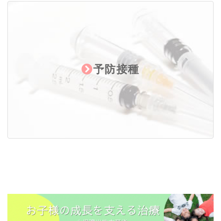
ください。
これまでご不便をおかけいたしましたこと
を、心よりお詫び申し上げます。
2025.06.17
予防接種
院長休診のお知らせ
院長体調不良によりしばらくの間、診察を
お休みさせていただきます。尚、院長不在
の間は順天堂医師による診察となります。
患者様にはご不便・ご迷惑をお掛け致しま
すが、何卒ご理解賜りますようお願い申し
上げます。
院長の診察再開に関しましては改めてＨ
Ｐ･ＳＮＳ等でお知らせ致します
2024.07.08