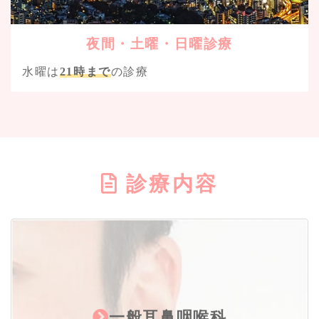
夜間・土曜・日曜診療
2025.09.01
発熱外来終了のお知らせ
水曜は
21時まで
の診療
当院では９月1日より発熱外来を終了いた
します。
発熱(37.5℃以上)のある方も、通常の診察
をご予約ください。
状況により、屋外でお待ちいただく場合が
診療内容
ございますのでご了承ください。
2025.09.01
未成年(17歳以下)の方のご受診につい
て
当院では、中学生以下の方の受診には保護
一般耳鼻咽喉科
者の同伴が必要です。高校生相当の年齢で