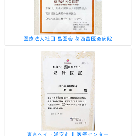
順番予約の呼び出し通知について
メールアドレスとLINEにて行っておりま
すので、メールアドレスの登録か、LINE
登録のできてない患者様は院内にて登録を
お願い致します。
医療法人社団 昌医会
葛西昌医会病院
お手数おかけいたしますがどうぞよろしく
お願い致します。
2023.03.13
マスク着用について
マスクの着用につきまして個人の判断にゆ
だねることになりましたが、
厚生労働省は医療機関を受診する際はマス
クの着用を推奨しております。引き続きマ
スクを着用してご来院頂きます様お願い致
します。
東京ベイ・浦安市川
医療センター