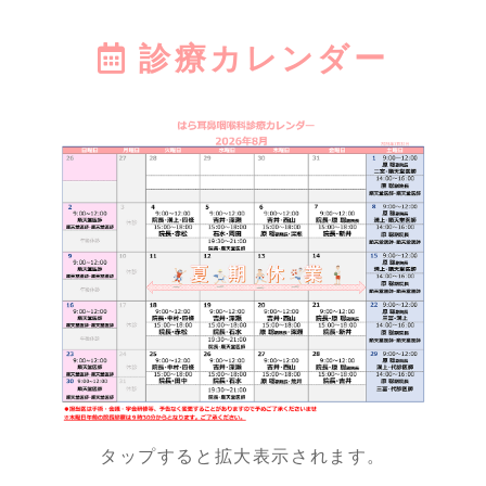
ます。また、順天堂大学医
#アレ
学部附属順天堂医院をはじ
#休
2026.05.01
診療カレンダー
めとする地域の基幹病院と
密接な連携体制を構築して
ＧＷ休診のお知らせ
おり、より専門的な治療や
検査が必要な場合にもスム
平素より当院をご利用いただき、誠にあり
ーズに対応可能です。
がとうございます。
WEB予約や専用ダイヤル
ゴールデンウィーク期間中は、下記の通り
を活用して、ご都合に合わ
休診とさせていただきます。
せてご来院ください。"
【休診期間】
５月３日（日）～５月６日（水）
なお、休診前後は混雑が予想されますの
で、お時間に余裕をもってご来院くださ
い。
ご不便をおかけいたしますが、何卒よろし
くお願い申し上げます。
タップすると拡大表示されます。
インスタグラム