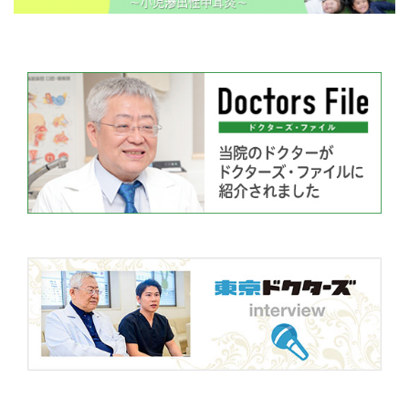
「時間枠診療予約制」について
2024年8月1日より、皆様の待ち時間短縮
と利便性向上を目指し「時間枠診療予約
制」を開始いたします。
≫詳細はこちら
2024.05.21
金曜夜間診療休診のお知らせ
都合によりしばらくの間、夜間診療は休診
とさせていただきます。
ご不便をおかけしますが、何卒よろしくお
願い致します。
診療再開の時期につきましてはホームペー
ジ等でお知らせ致します。