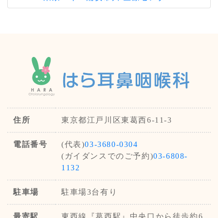
ご協力をお願い致します。
2022.10.19
WEB予約について
10月20日（木）より患者様の待ち時間を
緩和し、利便性を高めるためWEB予約を
変更いたします。
それに伴い、各時間帯の予約時間が下記へ
変更となります。※各時間帯30分延長い
住所
東京都江戸川区東葛西6-11-3
たしました。
また、
WEB予約・専用ダイヤル共に、初
電話番号
(代表)
03-3680-0304
診受付可能
です。
(ガイダンスでのご予約)
03-6808-
≫詳細はこちら
1132
また、電話ガイダンスでのご予約も番号が
駐車場
駐車場3台有り
下記へ変更となります。
TEL：03-6808-1132
最寄駅
東西線『葛西駅』中央口から徒歩約6