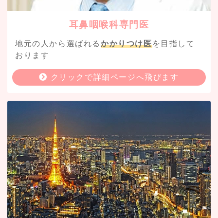
≫詳細はこちら
耳鼻咽喉科専門医
2025.09.05
地元の人から選ばれる
かかりつけ医
を目指して
インフルエンザ予防接種予約開始のお
おります
知らせ
クリックで詳細ページへ飛びます
９月９日(火)よりインフルエンザワクチン
接種の予約を開始します。
webまたは予約専用ダイヤルにてご予約い
ただけます。
接種開始は１０月１日(水)からとなりま
す。
※６５歳以上で接種券をお持ちの方は、ご
予約なしで平日の午前の診療時間帯に接種
可能です。
≫詳細はこちら