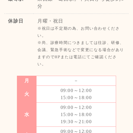
分
予約方法等、詳細は改めてご連絡いたしま
す。
休診日
月曜・祝日
何卒よろしくお願いいたします。
※祝日は不定期の為、お問い合わせくださ
い。
※尚、診療時間につきましては往診、研修、
2022.10.12
会議、緊急手術などで変更になる場合があり
インフルエンザ予防接種・新型コロナ
ますのでHPまたは電話にてご確認くださ
ウイルスワクチン接種の予約について
い。
インフルエンザ
≫詳細はこちら
月
－
インフルエンザ予防接種・新型コロナウイ
ルスワクチン接種
≫予約はこちら
09:00～12:00
火
※ワクチンのご予約は
再診の方のみ
とさ
15:00～18:00
せていただきます。
09:00～12:00
水
15:00～18:00
19:30～21:00
2022.09.01
09:00～12:00