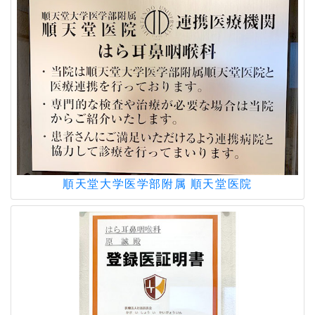
らせ
水曜日と金曜日の夜間診療時間を
20:00～21:30から
19:30～21:00
まで
に変更となります。何卒よろしくお願いい
たします。
2023.04.21
5月9日からの診療時間変更について
順天堂大学医学部附属
順天堂医院
午前 9:00～12:00
午後 15:00～18:00
土曜午後と夜診は変更なし
≫詳細はこちら
2023.03.15