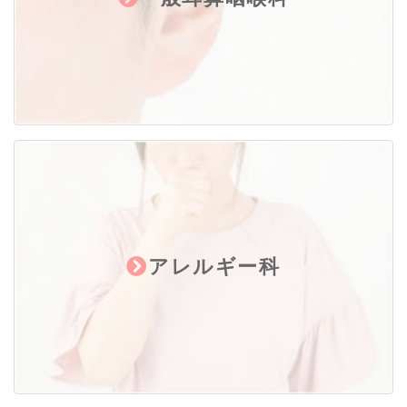
も、未成年(17歳以下)の場合には医療安全
上から原則保護者の付添いをお願いしてお
ります。どうしても同伴できない場合は保
護者によるweb問診の入力が必要となりま
す。
ご理解とご協力お願い致します。ご不明な
点はスタッフまでお問い合わせください。
2025.07.16
院長診察再開のお知らせ
アレルギー科
平素より当院をご利用いただき、誠にあり
がとうございます。
しばらくの間、休診とさせていただいてお
りました院長の診察を再開いたします。
診療日の詳細はホームページ・LINE・
Instagramに掲載の診療カレンダーをご覧