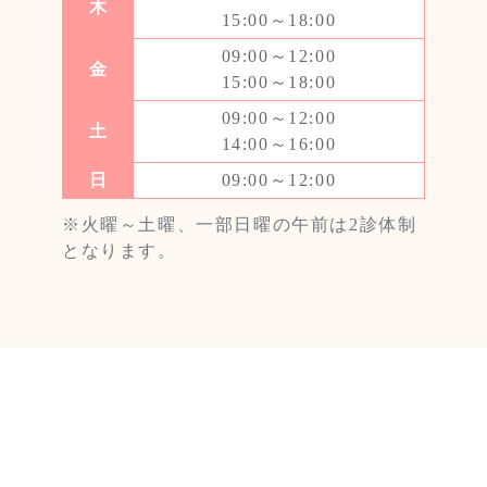
原聡医師の診療は9/22（木）にて終了
木
15:00～18:00
しました
09:00～12:00
金
この度、原聡医師が海外留学することが決
15:00～18:00
まりました。
09:00～12:00
それに伴い、原聡医師の診療は9/22（木）
土
14:00～16:00
にて終了しました。
日
09:00～12:00
※火曜～土曜、一部日曜の午前は2診体制
2022.02.17
となります。
新型コロワウイルスワクチン3回目の
接種について
コロナワクチン3回目接種の予約を開始し
ました。江戸川区の3回目接種券をお持ち
の方、当院の診察券をお持ちの12歳以上
の方が対象となります。
≫詳細はこちら