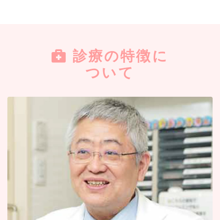
2026.03.25
夜間診療 医師変更のお知らせ
診療の特徴に
4月より夜間診療の担当医が副院長(原 聡
ついて
医師)から院長（原 誠医師）へ変更となり
ます
また、4月より一部担当医が変更となりま
す 詳しくは診療カレンダーをご参照くだ
さい
ご不明な点などごさいましたらスタッフま
でお問い合わせ下さい
2025.11.12
2025年12月1日より診療予約がもっと
便利に変わります