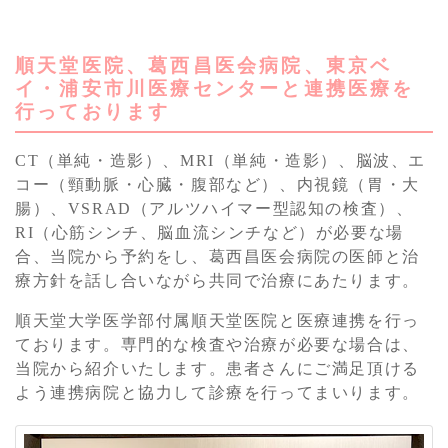
2024.04.01
4月からのお知らせ
順天堂医院、葛西昌医会病院、東京ベ
4月から医師2名体制での診療時間帯が増
イ・浦安市川医療センターと連携医療を
えます。
行っております
火曜日・水曜日の午後診療が2名体制とな
ります。
CT（単純・造影）、MRI（単純・造影）、脳波、エ
午後診療のご予約は比較的お取り頂きやす
コー（頸動脈・心臓・腹部など）、内視鏡（胃・大
くなります。
腸）、VSRAD（アルツハイマー型認知の検査）、
快適な診療を受けて頂ける環境を整える
RI（心筋シンチ、脳血流シンチなど）が必要な場
為、スタッフ一丸となり様々な取り組みを
合、当院から予約をし、葛西昌医会病院の医師と治
行っています。
療方針を話し合いながら共同で治療にあたります。
急な体調不良や病気の相談にも迅速に対応
順天堂大学医学部付属順天堂医院と医療連携を行っ
できるよう尽力致します。
ております。専門的な検査や治療が必要な場合は、
当院から紹介いたします。患者さんにご満足頂ける
よう連携病院と協力して診療を行ってまいります。
2023.07.20
9月1日(金)からの夜間診療時間のお知