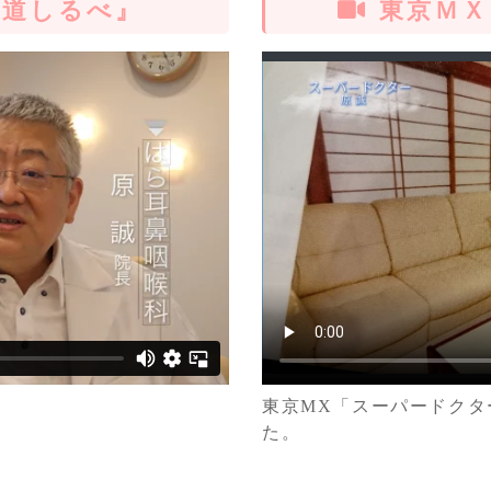
道しるべ』
東京ＭＸ
東京MX「スーパードクタ
た。