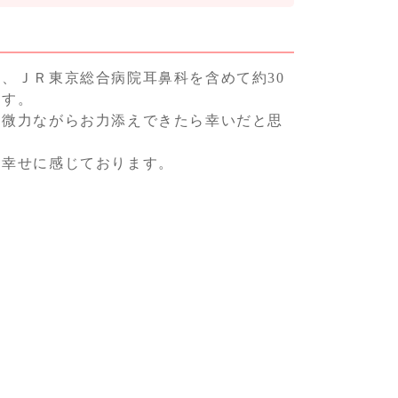
、ＪＲ東京総合病院耳鼻科を含めて約30
ます。
に微力ながらお力添えできたら幸いだと思
を幸せに感じております。