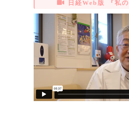
日経Web版
『私の